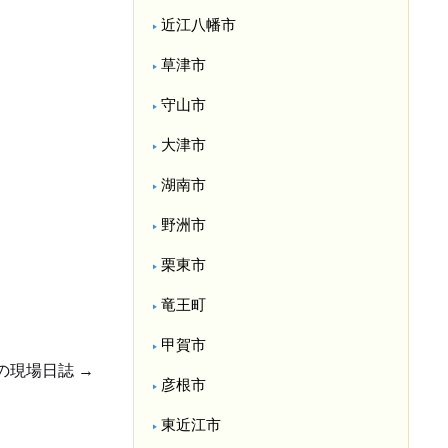
近江八幡市
草津市
守山市
大津市
湖南市
野洲市
栗東市
竜王町
甲賀市
の現場日誌
→
彦根市
東近江市