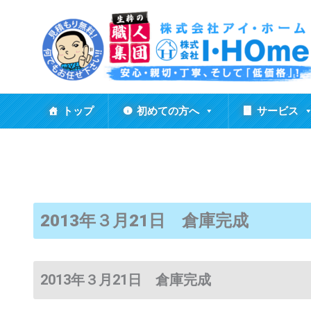
内
容
を
ス
キ
ッ
トップ
初めての方へ
サービス
プ
2013年３月21日 倉庫完成
2013年３月21日 倉庫完成