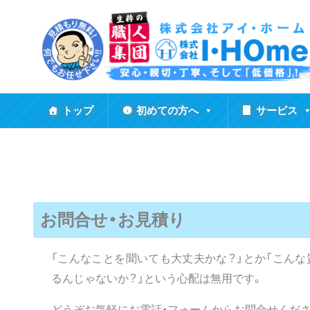
内
容
を
ス
キ
ッ
トップ
初めての方へ
サービス
プ
お問合せ・お見積り
「こんなことを聞いても大丈夫かな？」とか「こん
るんじゃないか？」という心配は無用です。
どうぞお気軽にお電話・フォームからお問合せくだ