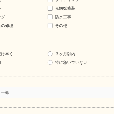
装
光触媒塗装
ング
防水工事
所の修理
その他
だけ早く
３ヶ月以内
内
特に急いでいない