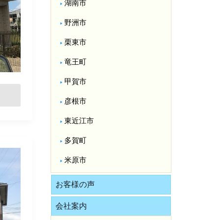
湖南市
野洲市
栗東市
竜王町
甲賀市
彦根市
東近江市
多賀町
米原市
お客様の声
会社案内