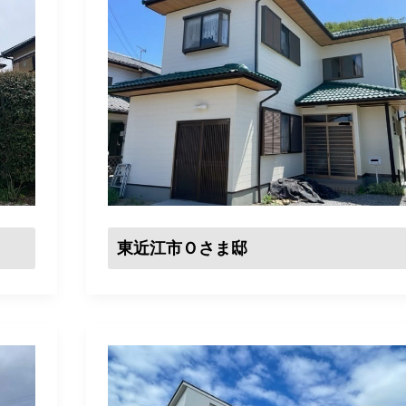
東近江市Ｏさま邸