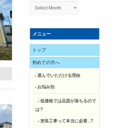
施
工
事
例
メニュー
トップ
初めての方へ
選んでいただける理由
お悩み別
低価格では品質が落ちるので
は？​
塗装工事って本当に必要…？​