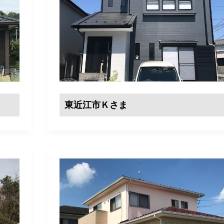
東近江市Ｋさま