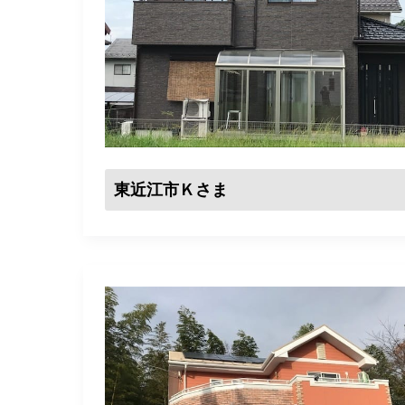
東近江市Ｋさま