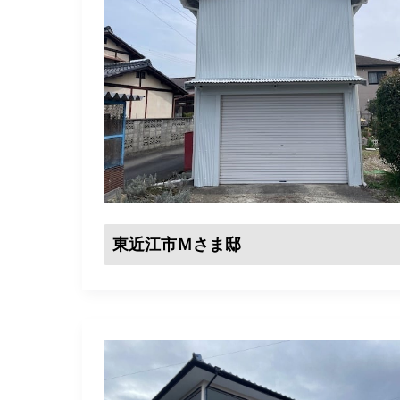
東近江市Ｍさま邸