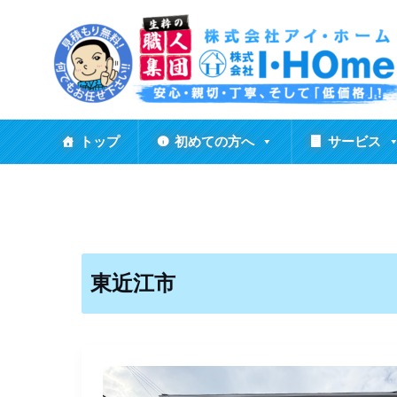
内
容
を
ス
キ
ッ
トップ
初めての方へ
サービス
プ
東近江市