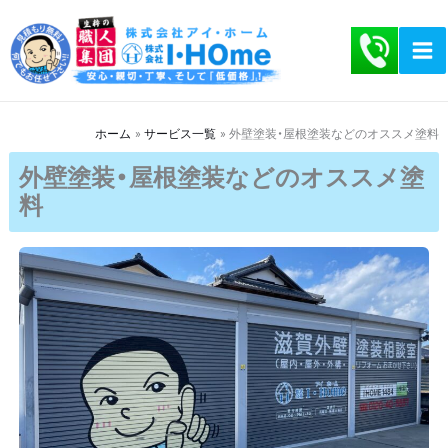
内
容
を
ス
キ
ホーム
サービス一覧
外壁塗装・屋根塗装などのオススメ塗料
ッ
外壁塗装・屋根塗装などのオススメ塗
プ
料