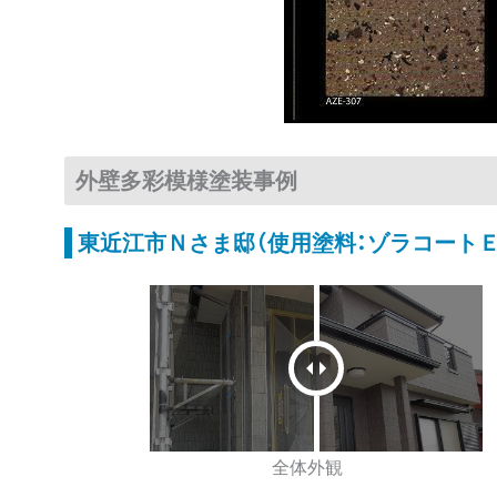
外壁多彩模様塗装事例
東近江市Ｎさま邸（使用塗料：ゾラコートＥ
全体外観