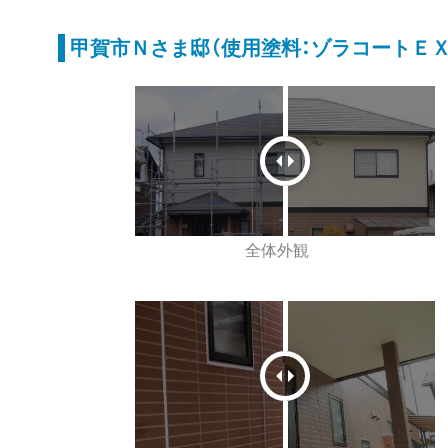
甲賀市Ｎさま邸（使用塗料：ゾラコートＥＸ
全体外観