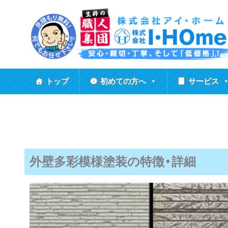
内
容
を
ス
キ
ッ
トップ
初めての方へ
サービス
プ
外壁多彩模様塗装の特徴・詳細