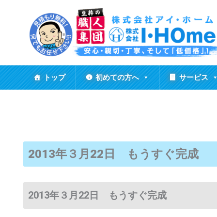
内
容
を
ス
キ
ッ
トップ
初めての方へ
サービス
プ
2013年３月22日 もうすぐ完成
2013年３月22日 もうすぐ完成