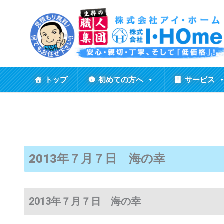
内
容
を
ス
キ
ッ
トップ
初めての方へ
サービス
プ
2013年７月７日 海の幸
2013年７月７日 海の幸