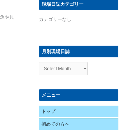
現場日誌カテゴリー
た魚や貝
カテゴリーなし
月
別
月別現場日誌
現
場
日
誌
メニュー
トップ
初めての方へ