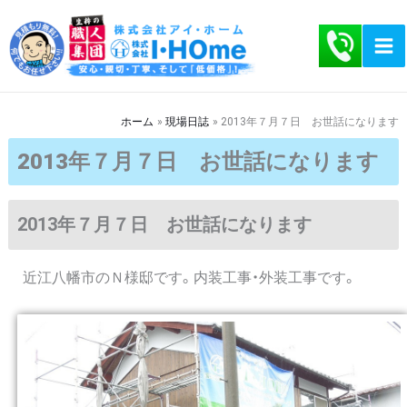
内
容
を
ス
キ
ホーム
現場日誌
2013年７月７日 お世話になります
ッ
2013年７月７日 お世話になります
プ
2013年７月７日 お世話になります
近江八幡市のＮ様邸です。内装工事・外装工事です。