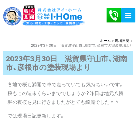
内
容
を
ス
キ
ホーム
現場日誌
2023年3月30日 滋賀県守山市、湖南市、彦根市の塗装現場より
ッ
プ
2023年3月30日 滋賀県守山市、湖南
市、彦根市の塗装現場より
各地で桜も満開で車で走っていても気持ちいいです。
桜もこの週末くらいまででしょうか？昨日は地元八幡
堀の夜桜を見に行きましたがとても綺麗でした＾＾
では現場日記更新します。