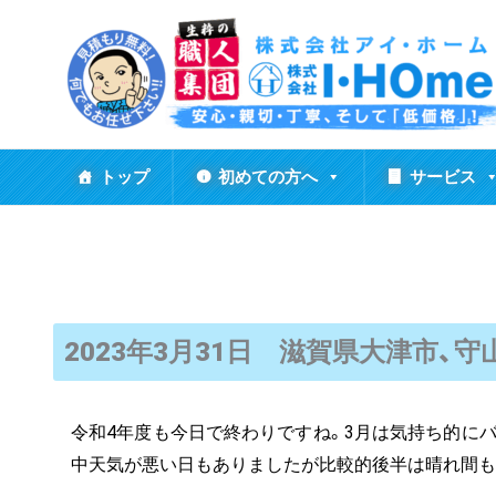
内
容
を
ス
キ
ッ
トップ
初めての方へ
サービス
プ
2023年3月31日 滋賀県大津市、
令和4年度も今日で終わりですね。3月は気持ち的に
中天気が悪い日もありましたが比較的後半は晴れ間も