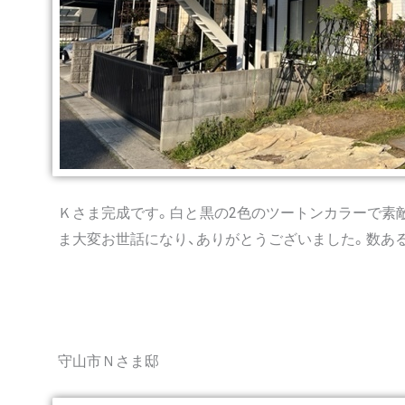
Ｋさま完成です。白と黒の2色のツートンカラーで素
ま大変お世話になり、ありがとうございました。数あ
守山市Ｎさま邸