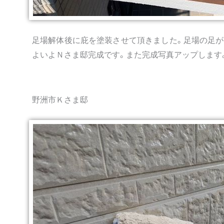
足場解体後に庇を塗装させて頂きました。足場の足が
よいよＮさま邸完成です。また完成写真アップします
野洲市Ｋさま邸