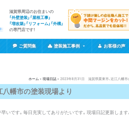
滋賀県周辺のお住まいの
「外壁塗装」「屋根工事
」
「増改築」「リフォーム」「外構」
の専門店です！
ご質問集
塗装施工事例
お客様の声
ホーム
現場日誌
2023年8月31日 滋賀県栗東市、近江八幡
近江八幡市の塗装現場より
が早いです。毎日充実してありがたいです。現場日記更新します