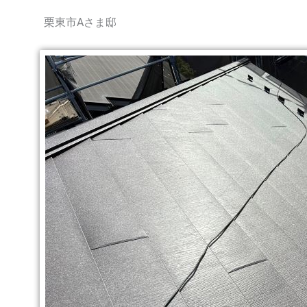
栗東市Aさま邸