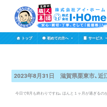
内
容
を
ス
キ
ッ
トップ
初めての方へ
サービス
プ
2023年8月31日 滋賀県栗東市、
今日で8月も終わりですね。ほんと１ヶ月が過ぎるの