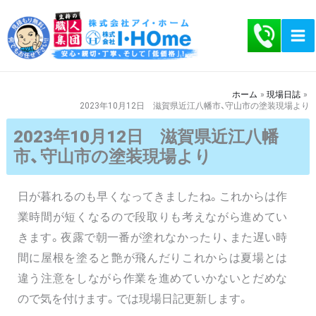
内
容
を
ス
キ
ホーム
現場日誌
2023年10月12日 滋賀県近江八幡市、守山市の塗装現場より
ッ
プ
2023年10月12日 滋賀県近江八幡
市、守山市の塗装現場より
日が暮れるのも早くなってきましたね。これからは作
業時間が短くなるので段取りも考えながら進めてい
きます。夜露で朝一番が塗れなかったり、また遅い時
間に屋根を塗ると艶が飛んだりこれからは夏場とは
違う注意をしながら作業を進めていかないとだめな
ので気を付けます。では現場日記更新します。