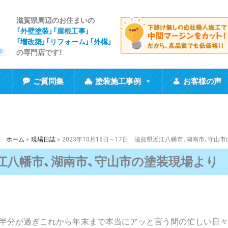
滋賀県周辺のお住まいの
「外壁塗装」「屋根工事
」
「増改築」「リフォーム」「外構」
の専門店です！
ご質問集
塗装施工事例
お客様の声
ホーム
現場日誌
2023年10月16日～17日 滋賀県近江八幡市、湖南市、守山
県近江八幡市、湖南市、守山市の塗装現場より
半分が過ぎこれから年末まで本当にアッと言う間の忙しい日々