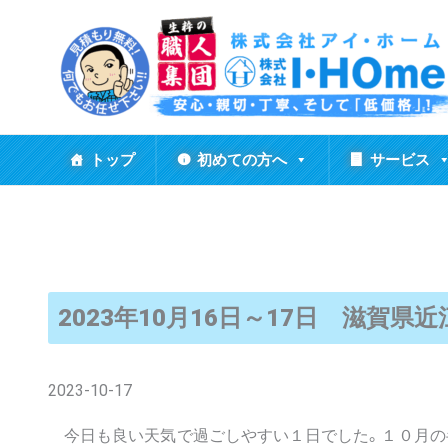
内
容
を
ス
キ
ッ
トップ
初めての方へ
サービス
プ
2023年10月16日～17日 滋賀
2023-10-17
今日も良い天気で過ごしやすい１日でした。１０月の