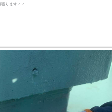
頑張ります＾＾