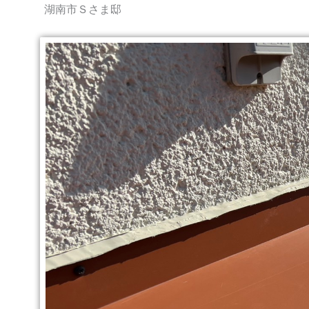
湖南市Ｓさま邸