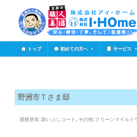
内
容
を
ス
キ
ッ
トップ
初めての方へ
サービス
プ
野洲市Ｔさま邸
屋根塗装：新いぶしコート、その他：クリーンマイルド