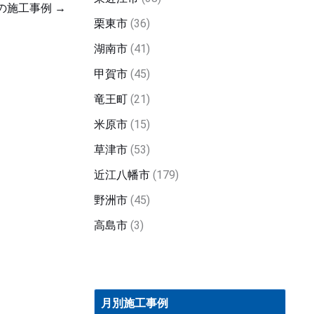
の施工事例
→
栗東市
(36)
湖南市
(41)
甲賀市
(45)
竜王町
(21)
米原市
(15)
草津市
(53)
近江八幡市
(179)
野洲市
(45)
高島市
(3)
月
別
月別施工事例