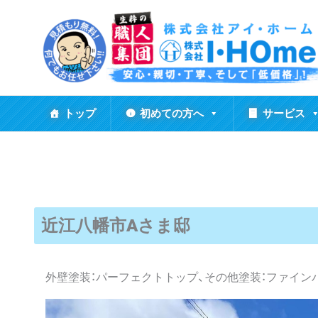
内
容
を
ス
キ
ッ
トップ
初めての方へ
サービス
プ
近江八幡市Aさま邸
外壁塗装：パーフェクトトップ、その他塗装：ファイン