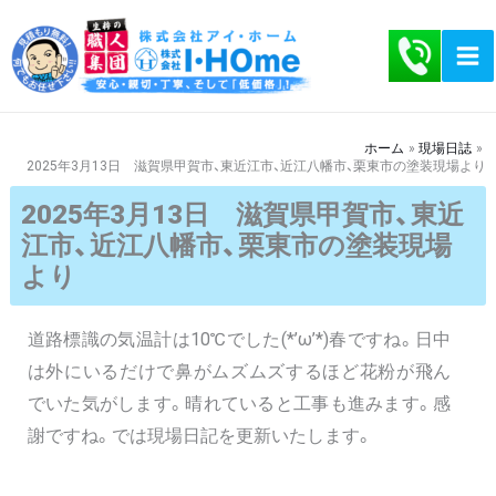
内
容
を
ス
キ
ホーム
現場日誌
2025年3月13日 滋賀県甲賀市、東近江市、近江八幡市、栗東市の塗装現場より
ッ
プ
2025年3月13日 滋賀県甲賀市、東近
江市、近江八幡市、栗東市の塗装現場
より
道路標識の気温計は10℃でした(*’ω’*)春ですね。日中
は外にいるだけで鼻がムズムズするほど花粉が飛ん
でいた気がします。晴れていると工事も進みます。感
謝ですね。では現場日記を更新いたします。