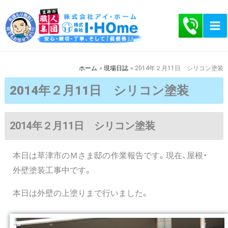
内
容
を
ス
キ
ホーム
現場日誌
2014年２月11日 シリコン塗装
ッ
2014年２月11日 シリコン塗装
プ
2014年２月11日 シリコン塗装
本日は草津市のＭさま邸の作業報告です。現在、屋根・
外壁塗装工事中です。
本日は外壁の上塗りまで行いました。