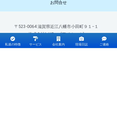
お問合せ
〒523-0064 滋賀県近江八幡市小田町９１−１
株式会社I・HOme（アイホーム）
0120-40-5557
TEL :
私達の特徴
サービス
会社案内
現場日誌
ご連絡
受付時間：8：00～18：30（月曜を除く）
Copyright © 2026 株式会社I・HOme（滋賀県の
外壁塗装・屋根塗装・増改築・リフォームの専門
店）.