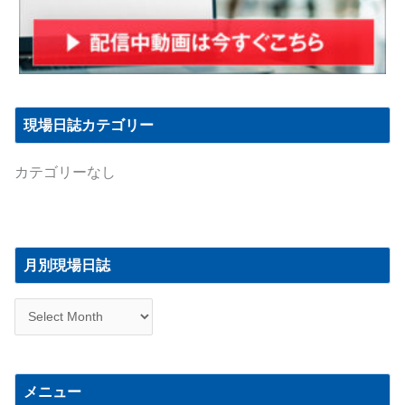
現場日誌カテゴリー
カテゴリーなし
月
別
月別現場日誌
現
場
日
誌
メニュー