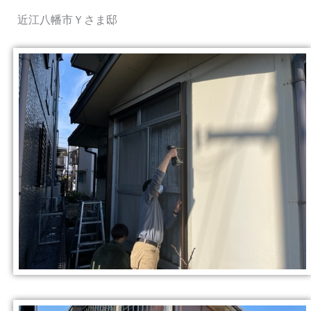
近江八幡市Ｙさま邸