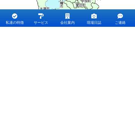
私達の特徴
サービス
会社案内
現場日誌
ご連絡
滋賀県
近江八幡市、野洲市、東近江市、 竜王町、日野町、甲
賀市、湖南市、栗東市、 守山市、草津市、大津市、愛荘
町、豊郷町、 甲良町、多賀町、彦根市、米原市、長浜
市、 高島市
京都府
京都市、宇治市、向日市、長岡京市