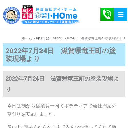
内
容
を
ス
キ
ホーム
現場日誌
2022年7月24日 滋賀県竜王町の塗装現場より
ッ
2022年7月24日 滋賀県竜王町の塗
プ
装現場より
2022年7月24日 滋賀県竜王町の塗装現場よ
り
今日は朝から従業員一同でボラティアで会社周辺の
草刈りを実施しました。
暑い中、朝早くから夕方までみんな頑張ってくれて地