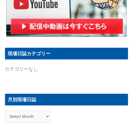
現場日誌カテゴリー
カテゴリーなし
月
別
月別現場日誌
現
場
日
誌