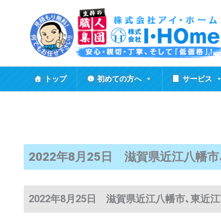
内
容
を
ス
キ
ッ
トップ
初めての方へ
サービス
プ
2022年8月25日 滋賀県近江八幡
2022年8月25日 滋賀県近江八幡市、東近