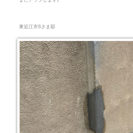
東近江市Sさま邸