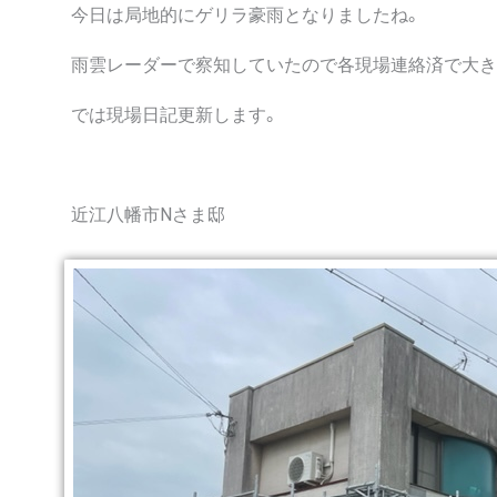
今日は局地的にゲリラ豪雨となりましたね。
雨雲レーダーで察知していたので各現場連絡済で大き
では現場日記更新します。
近江八幡市Nさま邸