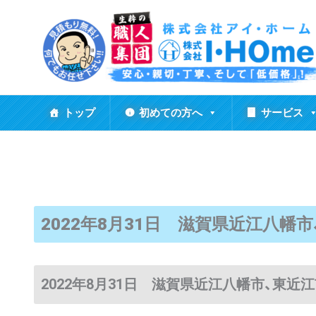
内
容
を
ス
キ
ッ
トップ
初めての方へ
サービス
プ
2022年8月31日 滋賀県近江八幡
2022年8月31日 滋賀県近江八幡市、東近