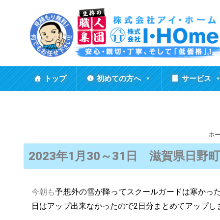
内
容
を
ス
キ
ッ
トップ
初めての方へ
サービス
プ
ホ
2023年1月30～31日 滋賀県日
今朝も
予想外の雪が降ってスクールガードは寒かっ
日はアップ出来なかったので2日分まとめてアップし