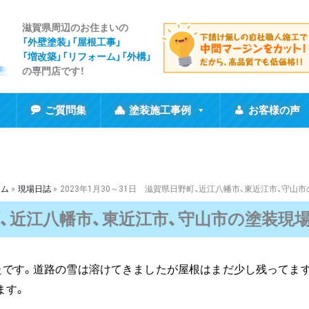
滋賀県周辺のお住まいの
「外壁塗装」「屋根工事
」
「増改築」「リフォーム」「外構」
の専門店です！
ご質問集
塗装施工事例
お客様の声
ーム
現場日誌
2023年1月30～31日 滋賀県日野町、近江八幡市、東近江市、守山
野町、近江八幡市、東近江市、守山市の塗装現
たです。道路の雪は溶けてきましたが屋根はまだ少し残ってま
ます。