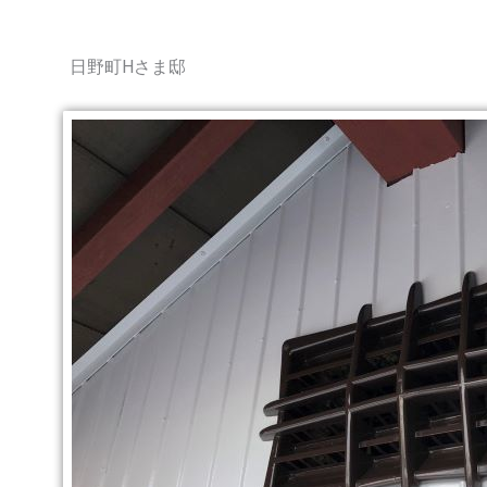
日野町Hさま邸