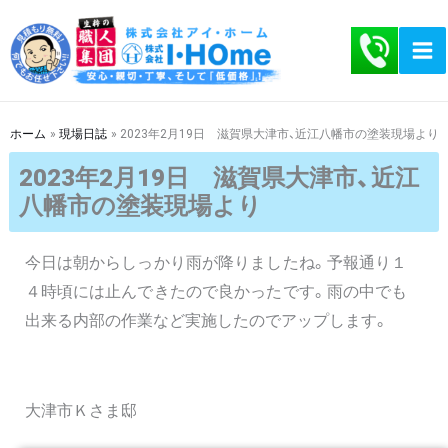
内
容
を
ス
キ
ホーム
現場日誌
2023年2月19日 滋賀県大津市、近江八幡市の塗装現場より
ッ
2023年2月19日 滋賀県大津市、近江
プ
八幡市の塗装現場より
今日は朝からしっかり雨が降りましたね。予報通り１
４時頃には止んできたので良かったです。雨の中でも
出来る内部の作業など実施したのでアップします。
大津市Ｋさま邸