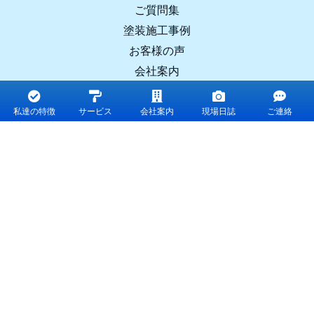
ご質問集
塗装施工事例
お客様の声
会社案内
コラム
お問合せ
私達の特徴
サービス
会社案内
現場日誌
ご連絡
〒523-0064 滋賀県近江八幡市小田町９１−１
株式会社I・HOme（アイホーム）
0120-40-5557
TEL :
受付時間：8：00～18：30（月曜を除く）
Copyright © 2026 株式会社I・HOme（滋賀県の
外壁塗装・屋根塗装・増改築・リフォームの専門
店）.