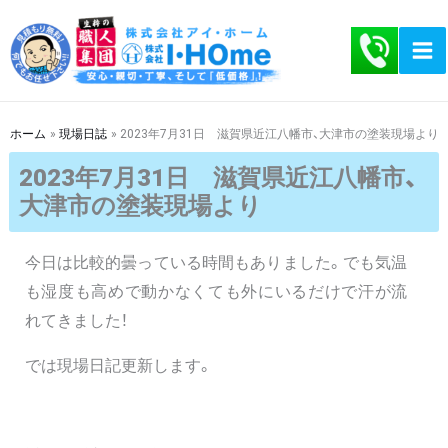
内
容
を
ス
キ
ホーム
現場日誌
2023年7月31日 滋賀県近江八幡市、大津市の塗装現場より
ッ
2023年7月31日 滋賀県近江八幡市、
プ
大津市の塗装現場より
今日は比較的曇っている時間もありました。でも気温
も湿度も高めで動かなくても外にいるだけで汗が流
れてきました！
では現場日記更新します。