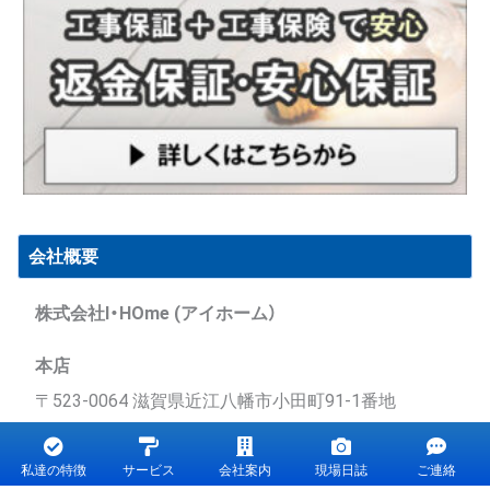
会社概要
株式会社I・HOme (アイホーム）
本店
〒523-0064 滋賀県近江八幡市小田町91-1番地
0120-40-5557
（8時～18：30 月曜休業）
私達の特徴
サービス
会社案内
現場日誌
ご連絡
水口店