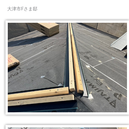
大津市Fさま邸