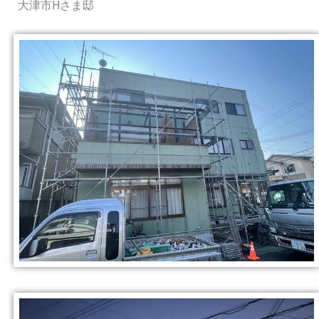
大津市Hさま邸