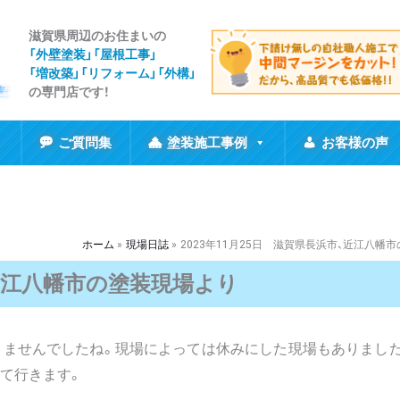
滋賀県周辺のお住まいの
「外壁塗装」「屋根工事
」
「増改築」「リフォーム」「外構」
の専門店です！
ご質問集
塗装施工事例
お客様の声
ホーム
現場日誌
2023年11月25日 滋賀県長浜市、近江八幡
、近江八幡市の塗装現場より
ませんでしたね。現場によっては休みにした現場もありました
て行きます。