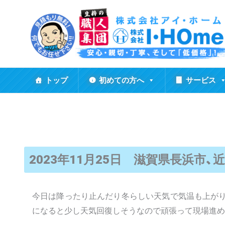
内
容
を
ス
キ
ッ
トップ
初めての方へ
サービス
プ
2023年11月25日 滋賀県長浜市
今日は降ったり止んだり冬らしい天気で気温も上がり
になると少し天気回復しそうなので頑張って現場進め