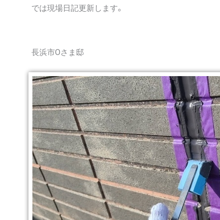
では現場日記更新します。
長浜市Oさま邸