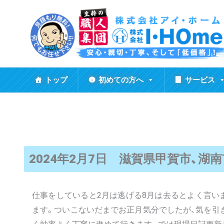
内
容
を
ス
キ
ッ
トップ
初めての方へ
サービス
プ
2024年2月7日 滋賀県甲賀市、湖
仕事をしていると2月は逃げる8月は去るとよく言い
ます。ついこないだまでお正月気分でしたが、気を引