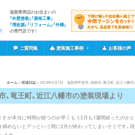
滋賀県周辺のお住まいの
「外壁塗装」「屋根工事
」
「増改築」「リフォーム」「外構」
の専門店です！
ご質問集
塗装施工事例
お客様の声
ホーム
現場日誌
2024年2月7日 滋賀県甲賀市、湖南市、竜王町、近江八幡
南市、竜王町、近江八幡市の塗装現場より
ますが本当に時間が経つのが早くもう2月も1週間経ったのか
き締めないとアッという間に2月が終わってしまいそうです。