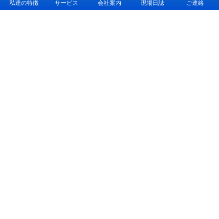
私達の特徴
サービス
会社案内
現場日誌
ご連絡
トップ
初めての方へ
サービス
ご質問集
塗装施工事例
お客様の声
会社案内
コラム
お問合せ
〒523-0064 滋賀県近江八幡市小田町９１−１