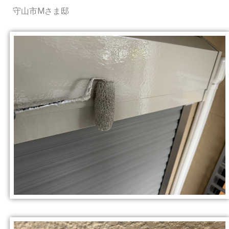
守山市Mさま邸