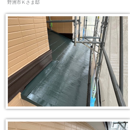
野洲市Ｋさま邸