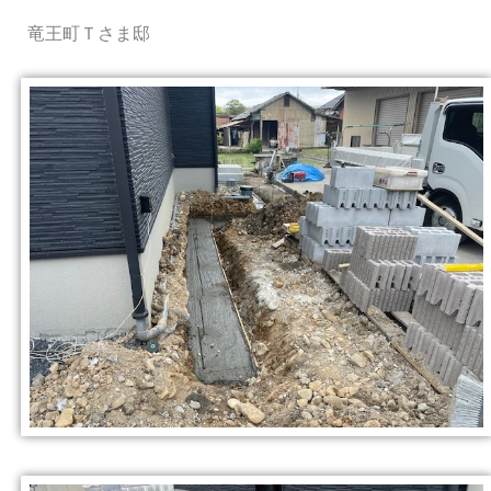
竜王町Ｔさま邸