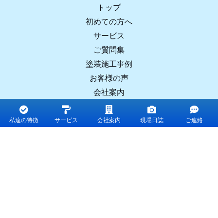
トップ
初めての方へ
サービス
ご質問集
塗装施工事例
お客様の声
会社案内
コラム
お問合せ
私達の特徴
サービス
会社案内
現場日誌
ご連絡
〒523-0064 滋賀県近江八幡市小田町９１−１
株式会社I・HOme（アイホーム）
0120-40-5557
TEL :
受付時間：8：00～18：30（月曜を除く）