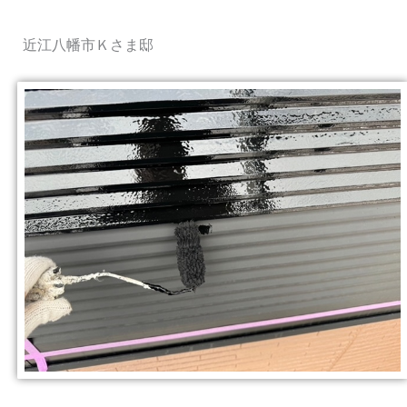
近江八幡市Ｋさま邸