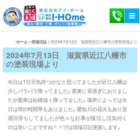
内
容
を
ス
キ
ホーム
現場日誌
2024年7月13日 滋賀県近江八幡市の塗装現場より
ッ
2024年7月13日 滋賀県近江八幡市
プ
の塗装現場より
今日は1日天気持つかなと思ってましたが近江八幡は
少しパラパラ降ってました。栗東に昼過ぎにおりまし
たが栗東は結構強く降ってました。場所によっては今
日は雨の時間帯もありました。愛知川の花火もあり交
通渋滞もしてましたが色々な行事が復活し活気付く
のは良いことですね＾＾では現場日記更新します。