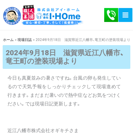
内
容
を
ス
キ
ホーム
現場日誌
2024年9月18日 滋賀県近江八幡市、竜王町の塗装現場より
ッ
2024年9月18日 滋賀県近江八幡市、
プ
竜王町の塗装現場より
今日も真夏並みの暑さですね。台風の卵も発生してい
るので天気予報をしっかりチェックして現場進めて
行きます。まだまだ暑いので熱中症などお気をつけく
ださい。では現場日記更新します。
近江八幡市株式会社オギキチさま