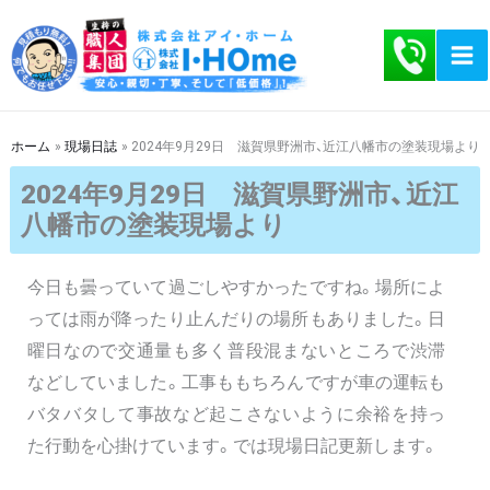
内
容
を
ス
キ
ホーム
現場日誌
2024年9月29日 滋賀県野洲市、近江八幡市の塗装現場より
ッ
2024年9月29日 滋賀県野洲市、近江
プ
八幡市の塗装現場より
今日も曇っていて過ごしやすかったですね。場所によ
っては雨が降ったり止んだりの場所もありました。日
曜日なので交通量も多く普段混まないところで渋滞
などしていました。工事ももちろんですが車の運転も
バタバタして事故など起こさないように余裕を持っ
た行動を心掛けています。では現場日記更新します。