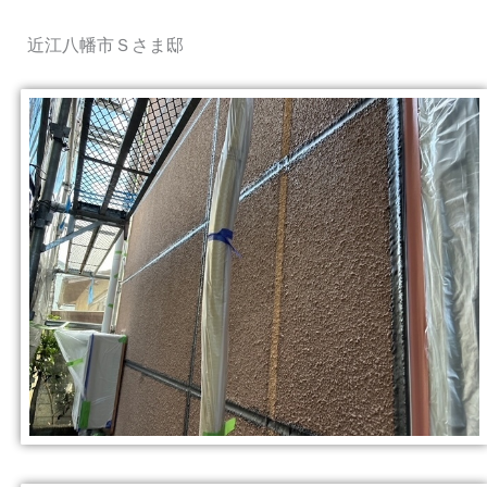
近江八幡市Ｓさま邸