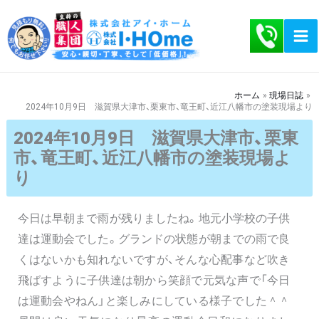
内
容
を
ス
キ
ホーム
現場日誌
2024年10月9日 滋賀県大津市、栗東市、竜王町、近江八幡市の塗装現場より
ッ
プ
2024年10月9日 滋賀県大津市、栗東
市、竜王町、近江八幡市の塗装現場よ
り
今日は早朝まで雨が残りましたね。地元小学校の子供
達は運動会でした。グランドの状態が朝までの雨で良
くはないかも知れないですが、そんな心配事など吹き
飛ばすように子供達は朝から笑顔で元気な声で「今日
は運動会やねん」と楽しみにしている様子でした＾＾