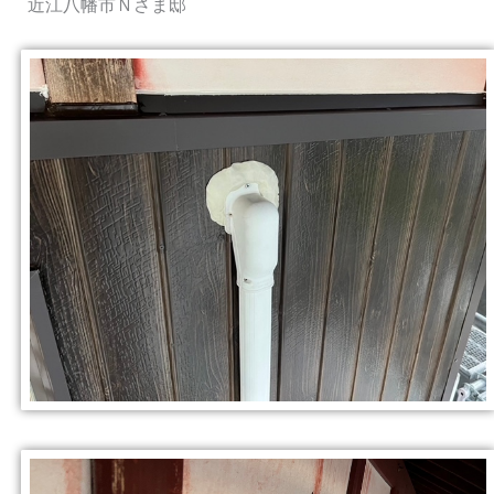
近江八幡市Ｎさま邸