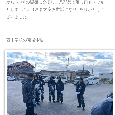
から６０Φの竪樋に交換し二又部品で落し口もスッキ
リしました。Ｈさま大変お世話になり、ありがとうご
ざいました。
西中学校の職場体験