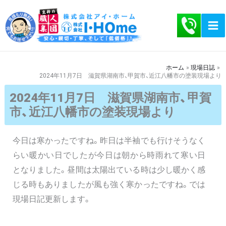
内
容
を
ス
キ
ホーム
現場日誌
2024年11月7日 滋賀県湖南市、甲賀市、近江八幡市の塗装現場より
ッ
プ
2024年11月7日 滋賀県湖南市、甲賀
市、近江八幡市の塗装現場より
今日は寒かったですね。昨日は半袖でも行けそうなく
らい暖かい日でしたが今日は朝から時雨れて寒い日
となりました。昼間は太陽出ている時は少し暖かく感
じる時もありましたが風も強く寒かったですね。では
現場日記更新します。