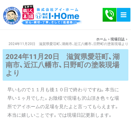
内
容
を
ス
キ
ホーム
現場日誌
2024年11月20日 滋賀県愛荘町、湖南市、近江八幡市、日野町の塗装現場より
ッ
プ
2024年11月20日 滋賀県愛荘町、湖
南市、近江八幡市、日野町の塗装現場
より
早いもので１１月も後１０日で終わりですね。本当に
早い１ヶ月でした。お陰様で現場も沢山頂き色々な場
所でアイホームの足場を見たよと言ってもらえます。
本当に嬉しいことです。では現場日記更新します。