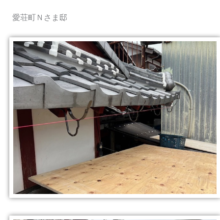
愛荘町Ｎさま邸