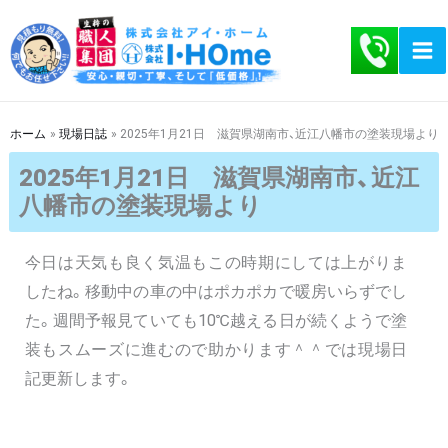
内
容
を
ス
キ
ホーム
現場日誌
2025年1月21日 滋賀県湖南市、近江八幡市の塗装現場より
ッ
2025年1月21日 滋賀県湖南市、近江
プ
八幡市の塗装現場より
今日は天気も良く気温もこの時期にしては上がりま
したね。移動中の車の中はポカポカで暖房いらずでし
た。週間予報見ていても10℃越える日が続くようで塗
装もスムーズに進むので助かります＾＾では現場日
記更新します。