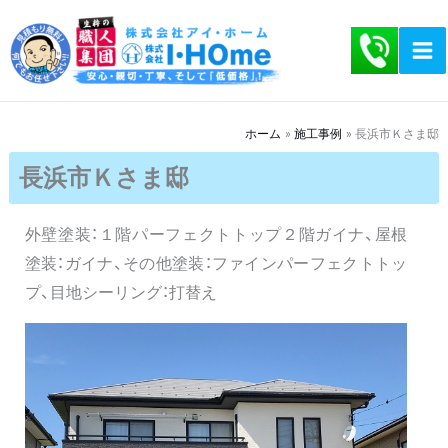
内
容
を
ス
キ
ホーム
施工事例
長浜市Ｋさま邸
ッ
長浜市Ｋさま邸
プ
外壁塗装：１階パーフェクトトップ２階ガイナ、屋根
塗装：ガイナ、その他塗装：ファインパーフェクトトッ
プ、目地シーリング：打替え