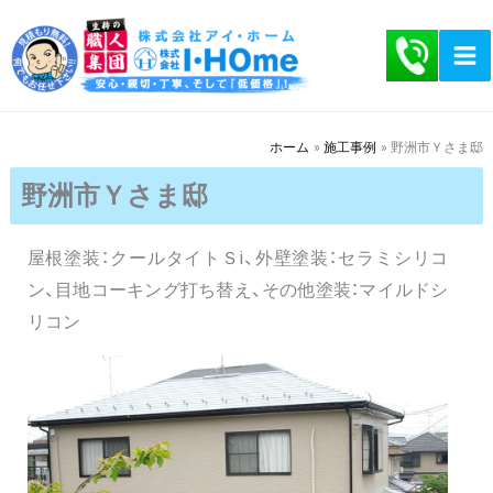
内
容
を
ス
キ
ホーム
施工事例
野洲市Ｙさま邸
ッ
野洲市Ｙさま邸
プ
屋根塗装：クールタイトＳi、外壁塗装：セラミシリコ
ン、目地コーキング打ち替え、その他塗装：マイルドシ
リコン