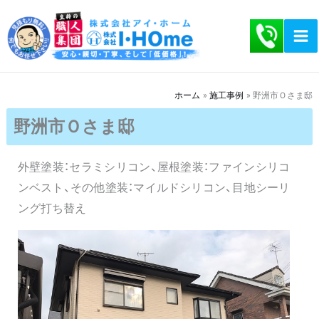
内
容
を
ス
キ
ホーム
施工事例
野洲市Ｏさま邸
ッ
野洲市Ｏさま邸
プ
外壁塗装：セラミシリコン、屋根塗装：ファインシリコ
ンベスト、その他塗装：マイルドシリコン、目地シーリ
ング打ち替え