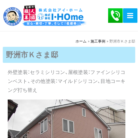
内
容
を
ス
キ
ホーム
施工事例
野洲市Ｋさま邸
ッ
野洲市Ｋさま邸
プ
外壁塗装：セラミシリコン、屋根塗装：ファインシリコ
ンベスト、その他塗装：マイルドシリコン、目地コーキ
ング打ち替え