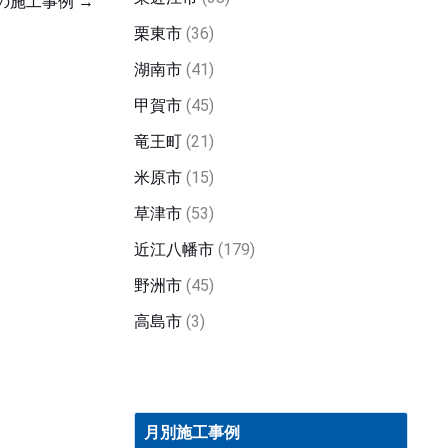
の施工事例
→
栗東市
(36)
湖南市
(41)
甲賀市
(45)
竜王町
(21)
米原市
(15)
草津市
(53)
近江八幡市
(179)
野洲市
(45)
高島市
(3)
月
別
月別施工事例