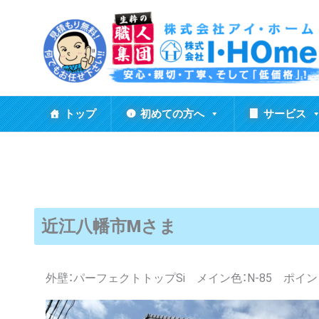
内
容
を
ス
キ
ッ
トップ
初めての方へ
サービス
プ
近江八幡市Mさま
外壁：パーフェクトトップSi メイン色：N-85 ポイント