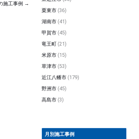
の施工事例
→
栗東市
(36)
湖南市
(41)
甲賀市
(45)
竜王町
(21)
米原市
(15)
草津市
(53)
近江八幡市
(179)
野洲市
(45)
高島市
(3)
月
別
月別施工事例