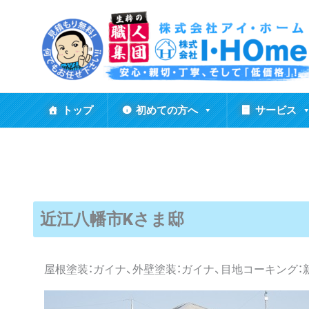
内
容
を
ス
キ
ッ
トップ
初めての方へ
サービス
プ
近江八幡市Kさま邸
屋根塗装：ガイナ、外壁塗装：ガイナ、目地コーキング：