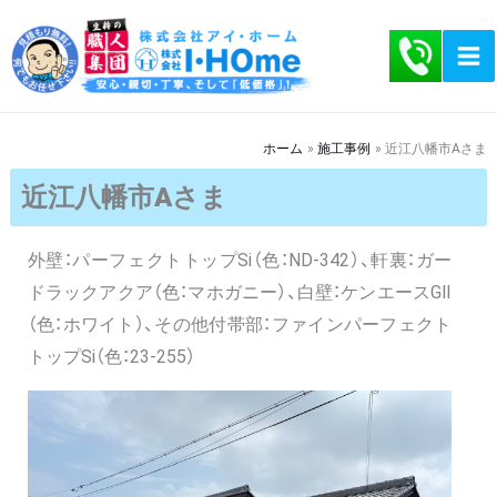
内
容
を
ス
キ
ホーム
施工事例
近江八幡市Aさま
ッ
近江八幡市Aさま
プ
外壁：パーフェクトトップSi（色：ND-342）、軒裏：ガー
ドラックアクア（色：マホガニー）、白壁：ケンエースGⅡ
（色：ホワイト）、その他付帯部：ファインパーフェクト
トップSi（色：23-255）