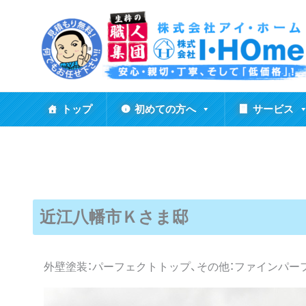
内
容
を
ス
キ
ッ
トップ
初めての方へ
サービス
プ
近江八幡市Ｋさま邸
外壁塗装：パーフェクトトップ、その他：ファインパー