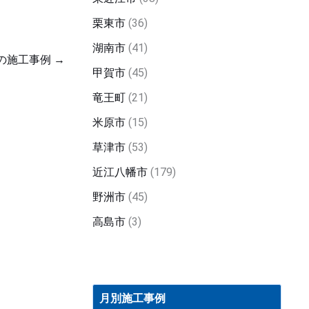
栗東市
(36)
湖南市
(41)
の施工事例
→
甲賀市
(45)
竜王町
(21)
米原市
(15)
草津市
(53)
近江八幡市
(179)
野洲市
(45)
高島市
(3)
月
別
月別施工事例