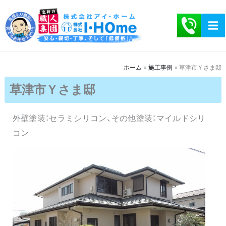
内
容
を
ス
キ
ホーム
施工事例
草津市Ｙさま邸
ッ
草津市Ｙさま邸
プ
外壁塗装：セラミシリコン、その他塗装：マイルドシリ
コン