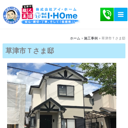
内
容
を
ス
キ
ホーム
施工事例
草津市Ｔさま邸
ッ
草津市Ｔさま邸
プ