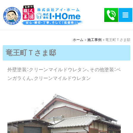
内
容
を
ス
キ
ホーム
施工事例
竜王町Ｔさま邸
ッ
竜王町Ｔさま邸
プ
外壁塗装：クリーンマイルドウレタン、その他塗装：ベ
ンガラくん、クリーンマイルドウレタン