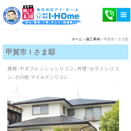
内
容
を
ス
キ
ホーム
施工事例
甲賀市Ｉさま邸
ッ
甲賀市Ｉさま邸
プ
屋根：ヤネフレッシュシリコン、外壁：セラミシリコ
ン、その他：マイルドシリコン